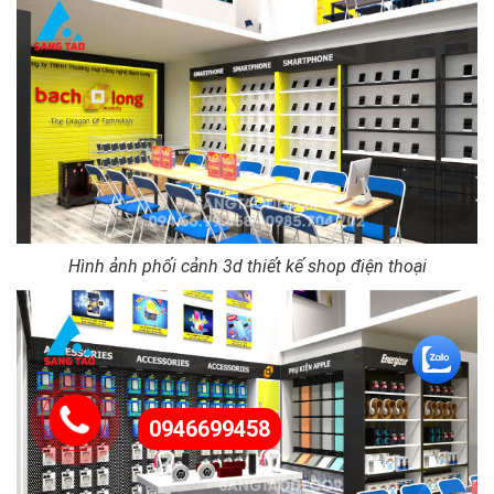
Hình ảnh phối cảnh 3d thiết kế shop điện thoại
0946699458