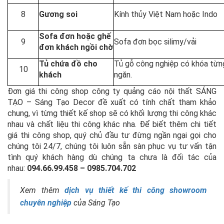
8
Gương soi
Kính thủy Việt Nam hoặc Indo
Sofa đơn hoặc ghế
9
Sofa đơn bọc silimy/vải
đơn khách ngồi chờ
Tủ chứa đồ cho
Tủ gỗ công nghiệp có khóa từn
10
khách
ngăn.
Đơn giá thi công shop công ty quảng cáo nội thất SÁNG
TẠO – Sáng Tạo Decor đề xuất có tính chất tham khảo
chung, vì từng thiết kế shop sẽ có khối lượng thi công khác
nhau và chất liệu thi công khác nha. Để biết thêm chi tiết
giá thi công shop, quý chủ đầu tư đừng ngần ngại gọi cho
chúng tôi 24/7, chúng tôi luôn sẵn sàn phục vụ tư vấn tận
tình quý khách hàng dù chúng ta chưa là đối tác của
nhau:
094.66.99.458 – 0985.704.702
Xem thêm
dịch vụ thiết kế thi công showroom
chuyên nghiệp
của Sáng Tạo