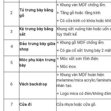
+ Khung ván MDF chống ẩm.
Tủ trưng bày bằng
2
+ Tầng gỗ hoặc tầng kính.
gỗ
+ Có cửa kính có khóa hoặc khô
Kệ trưng bày bằng
Khung sắt vuông hàn hoặc uốn 
3
sắt
tùy thiết kế.
+ Khung gỗ MDF chống ẩm.
Đảo trưng bày giữa
4
shop
+ Có gia cố sắt trưng bày 2 mặt
+ Móc sắt sơn tĩnh điện.
Móc phụ kiện trưng
5
bày
+ Móc inox.
+ Khung ván MDF hoàn hiện
melamine/mica acrylic/laminat
6
Vách backdrop
nhân tạo.
+ Logo mica có đèn/không đèn
7
Cửa đi
Cửa nhựa hoặc cửa gỗ.