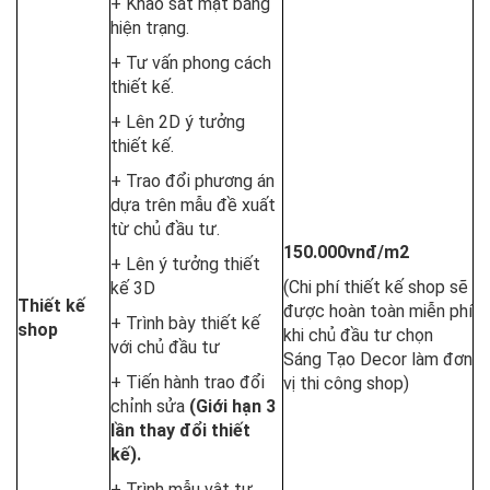
+ Khảo sát mặt bằng
hiện trạng.
+ Tư vấn phong cách
thiết kế.
+ Lên 2D ý tưởng
thiết kế.
+ Trao đổi phương án
dựa trên mẫu đề xuất
từ chủ đầu tư.
150.000vnđ/m2
+ Lên ý tưởng thiết
(Chi phí thiết kế shop sẽ
kế 3D
Thiết kế
được hoàn toàn miễn phí
+ Trình bày thiết kế
shop
khi chủ đầu tư chọn
với chủ đầu tư
Sáng Tạo Decor làm đơn
+ Tiến hành trao đổi
vị thi công shop)
chỉnh sửa
(Giới hạn 3
lần thay đổi thiết
kế).
+ Trình mẫu vật tư