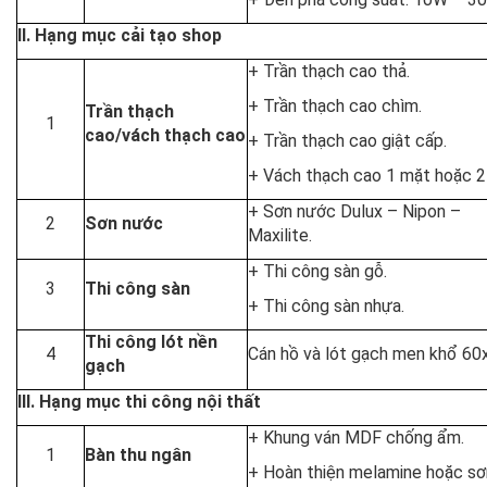
II. Hạng mục cải tạo shop
+ Trần thạch cao thả.
+ Trần thạch cao chìm.
Trần thạch
1
cao/vách thạch cao
+ Trần thạch cao giật cấp.
+ Vách thạch cao 1 mặt hoặc 2
+ Sơn nước Dulux – Nipon –
2
Sơn nước
Maxilite.
+ Thi công sàn gỗ.
3
Thi công sàn
+ Thi công sàn nhựa.
Thi công lót nền
4
Cán hồ và lót gạch men khổ 60
gạch
III. Hạng mục thi công nội thất
+ Khung ván MDF chống ẩm.
1
Bàn thu ngân
+ Hoàn thiện melamine hoặc sơ