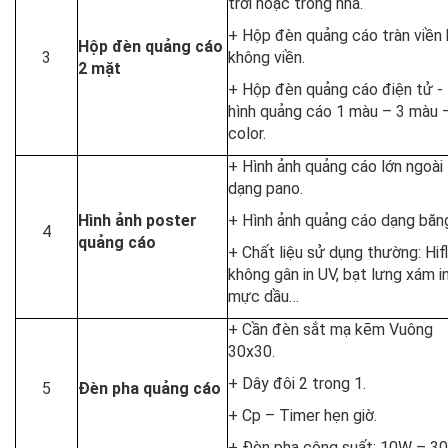
trời hoặc trong nhà.
+ Hộp đèn quảng cáo tràn viền
Hộp đèn quảng cáo
3
không viền.
2 mặt
+ Hộp đèn quảng cáo điện tử -
hình quảng cáo 1 màu – 3 màu –
color.
+ Hình ảnh quảng cáo lớn ngoài 
dạng pano.
Hình ảnh poster
+ Hình ảnh quảng cáo dạng băng
4
quảng cáo
+ Chất liệu sử dụng thường: Hif
không gân in UV, bạt lưng xám i
mực dầu…
+ Cần đèn sắt mạ kẽm Vuông
30x30.
+ Dây đôi 2 trong 1.
5
Đèn pha quảng cáo
+ Cp – Timer hẹn giờ.
+ Đèn pha công suất: 10W – 3