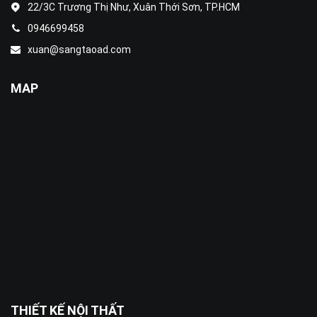
22/3C Trương Thị Như, Xuân Thới Sơn, TP.HCM
0946699458
xuan@sangtaoad.com
MAP
THIẾT KẾ NỘI THẤT