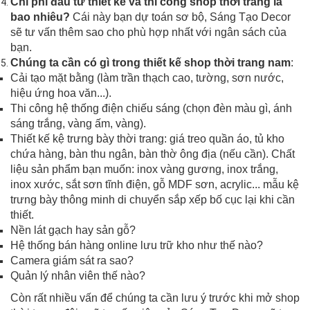
Chi phí đầu tư thiết kế và thi công shop thời trang là
bao nhiêu?
Cái này bạn dự toán sơ bộ, Sáng Tạo Decor
sẽ tư vấn thêm sao cho phù hợp nhất với ngân sách của
bạn.
Chúng ta cần có gì trong thiết kế shop thời trang nam
:
Cải tạo mặt bằng (làm trần thạch cao, tường, sơn nước,
hiệu ứng hoa văn...).
Thi công hệ thống điện chiếu sáng (chọn đèn màu gì, ánh
sáng trắng, vàng ấm, vàng).
Thiết kế kệ trưng bày thời trang: giá treo quần áo, tủ kho
chứa hàng, bàn thu ngân, bàn thờ ông địa (nếu cần). Chất
liệu sản phẩm bạn muốn: inox vàng gương, inox trắng,
inox xước, sắt sơn tĩnh điện, gỗ MDF sơn, acrylic... mẫu kệ
trưng bày thông minh di chuyển sắp xếp bố cục lại khi cần
thiết.
Nền lát gạch hay sản gỗ?
Hệ thống bán hàng online lưu trữ kho như thế nào?
Camera giám sát ra sao?
Quản lý nhân viên thế nào?
Còn rất nhiều vấn để chúng ta cần lưu ý trước khi mở shop