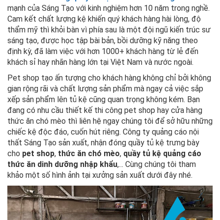
mạnh của Sáng Tạo với kinh nghiệm hơn 10 năm trong nghề.
Cam kết chất lượng kệ khiến quý khách hàng hài lòng, độ
thẩm mỹ thì khỏi bàn vì phía sau là một đội ngũ kiến trúc sư
sáng tạo, được học tập bài bản, bồi dưỡng kỹ năng theo
định kỳ, đã làm việc với hơn 1000+ khách hàng từ lẻ đến
khách sỉ hay nhãn hàng lớn tại Việt Nam và nước ngoài.
Pet shop tạo ấn tượng cho khách hàng không chỉ bởi không
gian rộng rãi và chất lượng sản phẩm mà ngay cả việc sắp
xếp sản phẩm lên tủ kệ cũng quan trọng không kém. Bạn
đang có nhu cầu thiết kế thi công pet shop hay cửa hàng
thức ăn chó mèo thì liên hệ ngay chúng tôi để sở hữu những
chiếc kệ độc đáo, cuốn hút riêng. Công ty quảng cáo nội
thất Sáng Tạo sản xuất, nhận đóng quầy tủ kệ trưng bày
cho
pet shop
,
thức ăn chó mèo
,
quầy tủ kệ quảng cáo
thức ăn dinh dưỡng nhập khẩu
,... Cùng chúng tôi tham
khảo một số hình ảnh tại xưởng sản xuất dưới đây nhé.