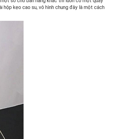
 một số chỗ bán hàng khác thì luôn có một quầy
ài hộp kẹo cao su, vô hình chung đây là một cách