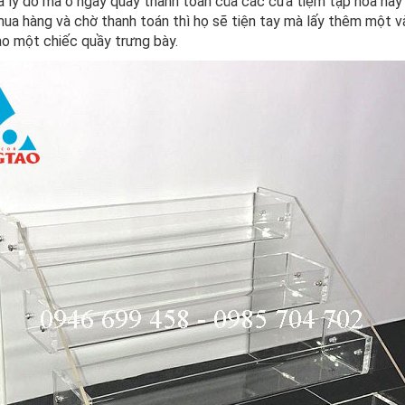
là lý do mà ở ngay quầy thanh toán của các cửa tiệm tạp hóa hay
ua hàng và chờ thanh toán thì họ sẽ tiện tay mà lấy thêm một v
ào một chiếc quầy trưng bày.