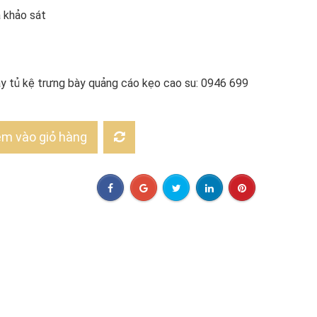
à khảo sát
uầy tủ kệ trưng bày quảng cáo kẹo cao su: 0946 699
m vào giỏ hàng