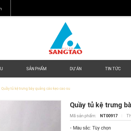
m
ỆU
SẢN PHẨM
DỰ ÁN
TIN TỨC
Quầy tủ kệ trưng bày quảng cáo kẹo cao su
Quầy tủ kệ trưng b
Mã sản phẩm:
NT00917
Th
- Màu sắc: Tùy chọn