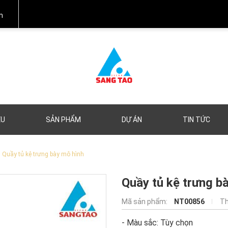
m
ỆU
SẢN PHẨM
DỰ ÁN
TIN TỨC
Quầy tủ kệ trưng bày mô hình
Quầy tủ kệ trưng b
Mã sản phẩm:
NT00856
Th
- Màu sắc: Tùy chọn