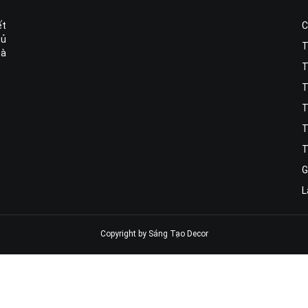
ết
C
tủ
T
hà
T
T
T
T
T
G
L
Copyright by Sáng Tạo Decor