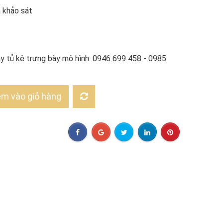
à khảo sát
uầy tủ kệ trưng bày mô hình: 0946 699 458 - 0985
m vào giỏ hàng