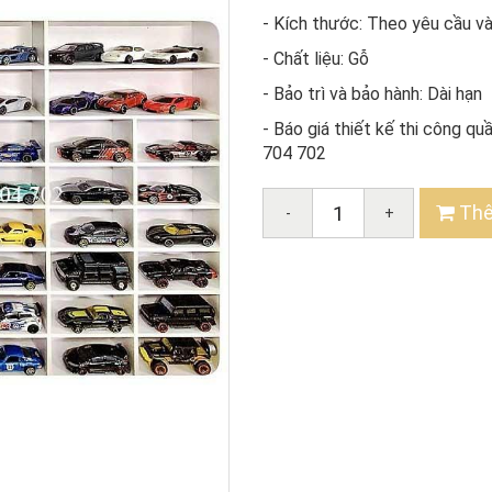
- Kích thước: Theo yêu cầu v
- Chất liệu: Gỗ
- Bảo trì và bảo hành: Dài hạn
- Báo giá thiết kế thi công q
704 702
Thê
-
+