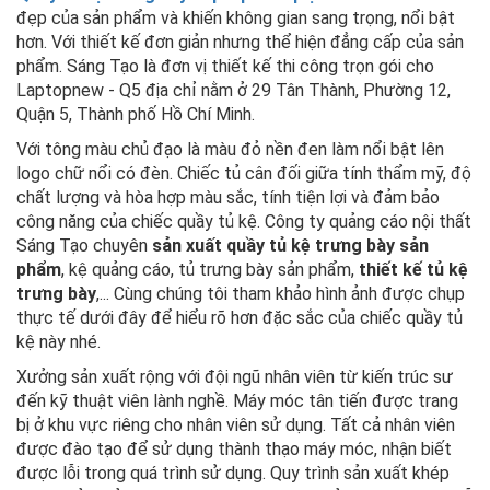
đẹp của sản phẩm và khiến không gian sang trọng, nổi bật
hơn. Với thiết kế đơn giản nhưng thể hiện đẳng cấp của sản
phẩm. Sáng Tạo là đơn vị thiết kế thi công trọn gói cho
Laptopnew - Q5 địa chỉ nằm ở 29 Tân Thành, Phường 12,
Quận 5, Thành phố Hồ Chí Minh.
Với tông màu chủ đạo là màu đỏ nền đen làm nổi bật lên
logo chữ nổi có đèn. Chiếc tủ cân đối giữa tính thẩm mỹ, độ
chất lượng và hòa hợp màu sắc, tính tiện lợi và đảm bảo
công năng của chiếc quầy tủ kệ. Công ty quảng cáo nội thất
Sáng Tạo chuyên
sản xuất quầy tủ kệ trưng bày sản
phẩm
, kệ quảng cáo, tủ trưng bày sản phẩm,
thiết kế tủ kệ
trưng bày
,... Cùng chúng tôi tham khảo hình ảnh được chụp
thực tế dưới đây để hiểu rõ hơn đặc sắc của chiếc quầy tủ
kệ này nhé.
Xưởng sản xuất rộng với đội ngũ nhân viên từ kiến trúc sư
đến kỹ thuật viên lành nghề. Máy móc tân tiến được trang
bị ở khu vực riêng cho nhân viên sử dụng. Tất cả nhân viên
được đào tạo để sử dụng thành thạo máy móc, nhận biết
được lỗi trong quá trình sử dụng. Quy trình sản xuất khép