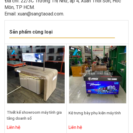
Địa chỉ: 22/3C Trương Thị Như, ấp 4, Xuân Thới Sơn, Hóc
Môn, TP HCM.
Email: xuan@sangtaoad.com.
Sản phẩm cùng loại
Thiết kế showroom máy tính gia
Kệ trưng bày phụ kiện máy tính
tăng doanh số
Liên hệ
Liên hệ