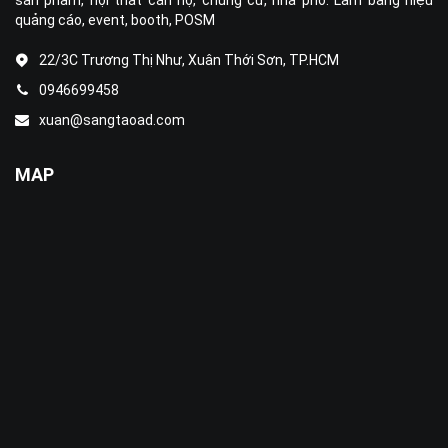
sản phẩm, nội thất căn hộ, chung cư, nhà phố. Làm bảng hiệu
quảng cáo, event, booth, POSM
22/3C Trương Thị Như, Xuân Thới Sơn, TP.HCM
0946699458
xuan@sangtaoad.com
MAP