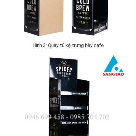
Hình 3: Quầy tủ kệ trưng bày cafe