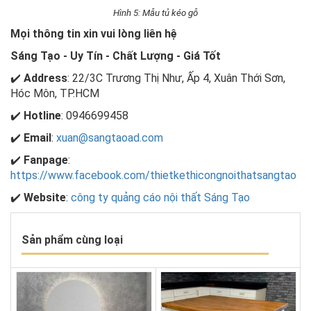
Hình 5: Mẫu tủ kéo gỗ
Mọi thông tin xin vui lòng liên hệ
Sáng Tạo - Uy Tín - Chất Lượng - Giá Tốt
✔️
Address
: 22/3C Trương Thị Như, Ấp 4, Xuân Thới Sơn,
Hóc Môn, TP.HCM
✔️
Hotline
: 0946699458
✔️
Email
:
xuan@sangtaoad.com
✔️
Fanpage
:
https://www.facebook.com/thietkethicongnoithatsangtao
✔️
Website
:
công ty quảng cáo nội thất Sáng Tạo
Sản phẩm cùng loại