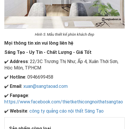
Hình 5: Mẫu thiết kế phòn khách đẹp
Mọi thông tin xin vui lòng liên hệ
Sáng Tạo - Uy Tín - Chất Lượng - Giá Tốt
✔️
Address
: 22/3C Trương Thị Như, Ấp 4, Xuân Thới Sơn,
Hóc Môn, TP.HCM
✔️
Hotline
: 0946699458
✔️
Email
:
xuan@sangtaoad.com
✔️
Fanpage
:
https://www.facebook.com/thietkethicongnoithatsangtao
✔️
Website
:
công ty quảng cáo nội thất Sáng Tạo
Sản phẩm cùng loại