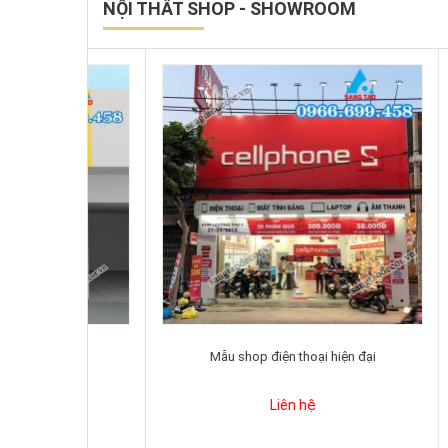
NỘI THẤT SHOP - SHOWROOM
o
Mẫu shop điện thoại hiện đại
Liên hệ