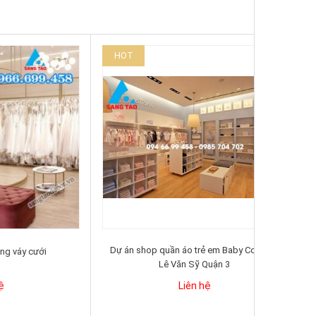
HOT
HOT
Dự án shop quần áo trẻ em Baby Cottons,
ới
Shop thờ
Lê Văn Sỹ Quận 3
Liên hệ