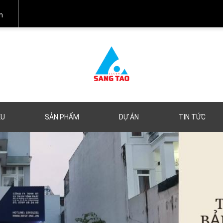
m
ỆU
SẢN PHẨM
DỰ ÁN
TIN TỨC