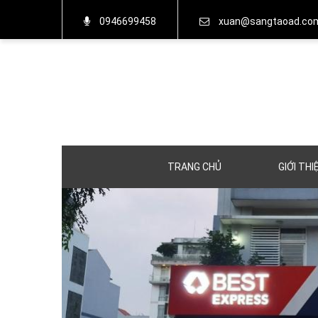
0946699458
xuan@sangtaoad.co
TRANG CHỦ
GIỚI THI