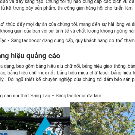
 đáo và đầy sáng tạo. Chúng tôi tự hào cung cấp các dịch vụ đa
ủ kệ trưng bày sản phẩm, thi công gian hàng hội chợ triển lãm, 
ảo" thúc đẩy mọi dự án của chúng tôi, mang đến sự hài lòng và
không gian của bạn với sự tinh tế và chất lượng không ngừng nâ
 Tạo - Sangtaodecor đang cung cấp, quý khách hàng có thể tham
bảng hiệu quảng cáo
a dạng, bao gồm bảng hiệu alu chữ nổi, bảng hiệu giao thông, bả
áo, bảng hiệu chữ inox nổi, bảng hiệu mica chữ laser, bảng hiệu l
 lý... Đội ngũ thiết kế chuyên nghiệp của chúng tôi đảm bảo sản
g cáo nội thất Sáng Tạo – Sangtaodecor đã làm: