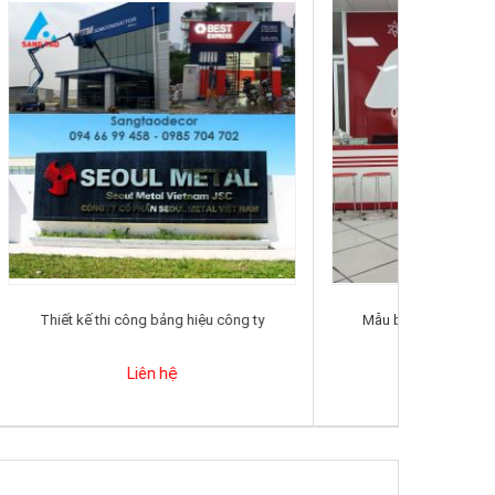
p chuẩn
Thiết kế thi công bảng hiệu công ty
Mẫu bả
Liên hệ