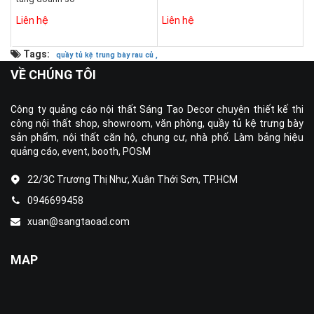
Liên hệ
Liên hệ
Tags:
quầy tủ kệ trung bày rau củ ,
VỀ CHÚNG TÔI
Công ty quảng cáo nội thất Sáng Tạo Decor chuyên thiết kế thi
công nội thất shop, showroom, văn phòng, quầy tủ kệ trưng bày
sản phẩm, nội thất căn hộ, chung cư, nhà phố. Làm bảng hiệu
quảng cáo, event, booth, POSM
22/3C Trương Thị Như, Xuân Thới Sơn, TP.HCM
0946699458
xuan@sangtaoad.com
MAP