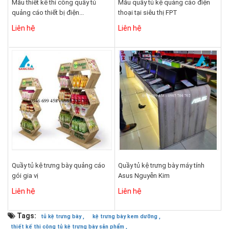
Mẫu thiết kế thi công quầy tủ
Mẫu quầy tủ kệ quảng cáo điện
quảng cáo thiết bị điện...
thoại tại siêu thị FPT
Liên hệ
Liên hệ
Quầy tủ kệ trưng bày quảng cáo
Quầy tủ kệ trưng bày máy tính
gói gia vị
Asus Nguyễn Kim
Liên hệ
Liên hệ
Tags:
tủ kệ trưng bày ,
kệ trưng bày kem dưỡng ,
thiết kế thi công tủ kệ trưng bày sản phẩm ,