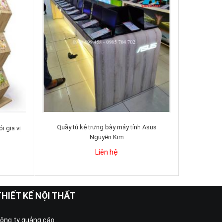
Quầy tủ kệ trưng bày máy tính Asus
i gia vị
Nguyễn Kim
Liên hệ
THIẾT KẾ NỘI THẤT
ông ty quảng cáo