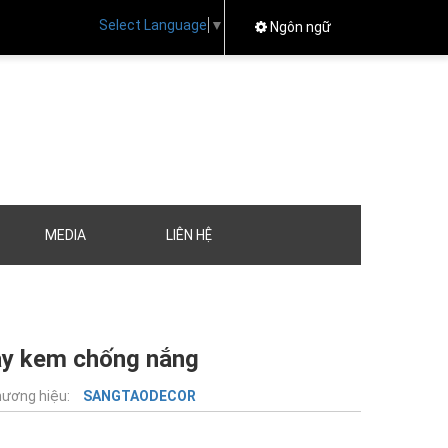
Select Language
▼
Ngôn ngữ
MEDIA
LIÊN HỆ
bày kem chống nắng
ương hiệu:
SANGTAODECOR