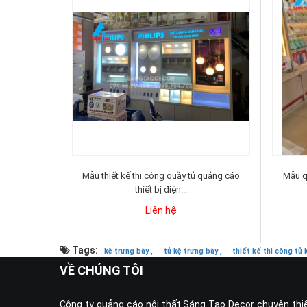
Mẫu thiết kế thi công quầy tủ quảng cáo
Mẫu qu
thiết bị điện...
Liên hệ
Tags:
kệ trưng bày ,
tủ kệ trưng bày ,
thiết kế thi công tủ
VỀ CHÚNG TÔI
Công ty quảng cáo nội thất Sáng Tạo Decor chuyên thi