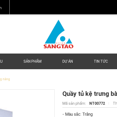
m
ỆU
SẢN PHẨM
DỰ ÁN
TIN TỨC
ng nắng
Quầy tủ kệ trưng 
Mã sản phẩm:
NT00772
Th
- Màu sắc: Trắng