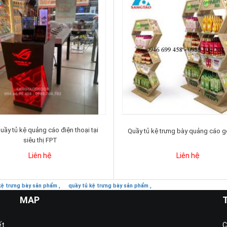
ầy tủ kệ quảng cáo điện thoại tại
Quầy tủ kệ trưng bày quảng cáo gó
siêu thị FPT
Liên hệ
Liên hệ
 kệ trưng bày sản phẩm ,
quầy tủ kệ trưng bày sản phẩm ,
MAP
ết
C