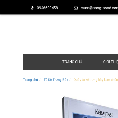
0946699458
xuan@sangtaoad.co
TRANG CHỦ
GIỚI THI
Trang chủ
Tủ Kệ Trưng Bày
Quầy tủ kệ trưng bày kem chố