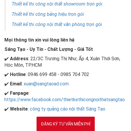
Thiết kế thi công nội thất showroom trọn gói
Thiết kế thi công bảng hiệu trọn gói
Thiết kế thi công nội thất văn phòng trọn gói
Mọi thông tin xin vui lòng liên hệ
Sáng Tạo - Uy Tín - Chất Lượng - Giá Tốt
✔️
Address
: 22/3C Trương Thị Như, Ấp 4, Xuân Thới Sơn,
Hóc Môn, TP.HCM
✔️
Hotline
: 0946 699 458 - 0985 704 702
✔️
Email
:
xuan@sangtaoad.com
✔️
Fanpage
:
https://www.facebook.com/thietkethicongnoithatsangtao
✔️
Website
:
công ty quảng cáo nội thất Sáng Tạo
ĐĂNG KÝ TƯ VẤN MIỄN PHÍ