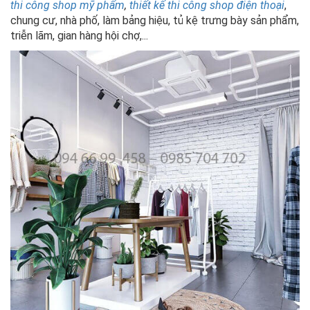
thi công shop mỹ phẩm
,
thiết kế thi công shop điện thoại
,
chung cư, nhà phố, làm bảng hiệu, tủ kệ trưng bày sản phẩm,
triễn lãm, gian hàng hội chợ,...