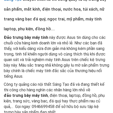
sản phẩm, mắt kính, điện thoại, nước hoa, túi xách, nữ
trang vàng bạc đá quý, ngọc trai, mỹ phẩm, máy tính
laptop, phụ kiện, đồng hồ....
Đảo trưng bày máy tính
này được Asus tin dùng cho các
chuỗi cửa hàng kinh doanh lớn và nhỏ lẻ. Như các bạn đã
thấy, với kiểu dáng vừa đơn giản mà không kém phần sang
trọng, tinh tế khiến người dùng vô cùng thích thù khi được
quan sát và trải nghiệm máy tính Asus trên chiếc kệ trưng
bày này. Màu sắc trang nhã không gây lu mờ sản phẩm trưng
bày chính là chiếc máy tính đắc sắc của thương hiệu nổi
tiếng Asus.
Công ty quảng cáo nội thất Sáng Tạo đã và đang thiết kế
thi công cho hàng nghìn các nhãn hàng lớn nhỏ về
đảo trưng bày máy tính
, điện thoại, laptop, đồng hồ, phụ
kiện, trang sức, vàng bạc, đá quý hay thực phẩm rau củ
quả,... Gọi ngay: 0946699458 để sở hữu bộ sưu tập kệ
trưng bày sản phẩm đẹp nhất.